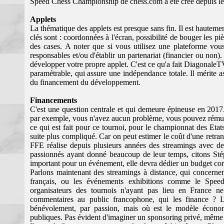
Speed Chess Championship de chess.com a été créé depuis le
Applets
La thématique des applets est presque sans fin. Il est hautement
clés sont : coordonnées à l'écran, possibilité de bouger les piè
des cases. A noter que si vous utilisez une plateforme vous 
responsables et/ou d'établir un partenariat (financier ou non).
développer votre propre applet. C'est ce qu'a fait Diagonale
paramétrable, qui assure une indépendance totale. Il mérite 
du financement du développement.
Financements
C'est une question centrale et qui demeure épineuse en 2017
par exemple, vous n'avez aucun problème, vous pouvez rémuné
ce qui est fait pour ce tournoi, pour le championnat des Etat
suite plus compliqué. Car on peut estimer le coût d'une retra
FFE réalise depuis plusieurs années des streamings avec des
passionnés ayant donné beaucoup de leur temps, citons Sté
important pour un événement, elle devra dédier un budget cor
Parlons maintenant des streamings à distance, qui concerne
français, ou les événements exhibitions comme le Speed 
organisateurs des tournois n'ayant pas lieu en France n
commentaires au public francophone, qui les finance ? L
bénévolement, par passion, mais où est le modèle économ
publiques. Pas évident d'imaginer un sponsoring privé, même 