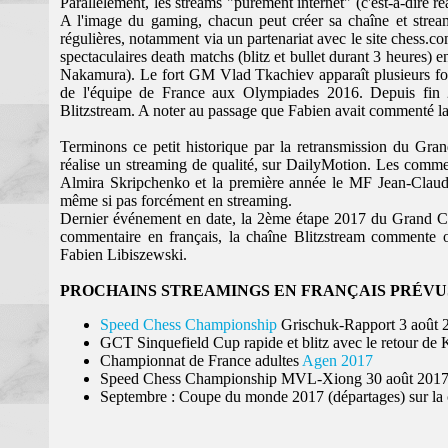
Parallèlement, les streams "purement internet" (c'est-à-dire ré
A l'image du gaming, chacun peut créer sa chaîne et streame
régulières, notamment via un partenariat avec le site chess.c
spectaculaires death matchs (blitz et bullet durant 3 heures) 
Nakamura). Le fort GM Vlad Tkachiev apparaît plusieurs fo
de l'équipe de France aux Olympiades 2016. Depuis fin 2
Blitzstream. A noter au passage que Fabien avait commenté l
Terminons ce petit historique par la retransmission du Gr
réalise un streaming de qualité, sur DailyMotion. Les comme
Almira Skripchenko et la première année le MF Jean-Claud
même si pas forcément en streaming.
Dernier événement en date, la 2ème étape 2017 du Grand Ch
commentaire en français, la chaîne Blitzstream commente
Fabien Libiszewski.
PROCHAINS STREAMINGS EN FRANÇAIS PRÉVU
Speed Chess Championship
Grischuk-Rapport 3 août 
GCT Sinquefield Cup rapide et blitz avec le retour de
Championnat de France adultes
Agen 2017
Speed Chess Championship MVL-Xiong 30 août 201
Septembre : Coupe du monde 2017 (départages) sur la