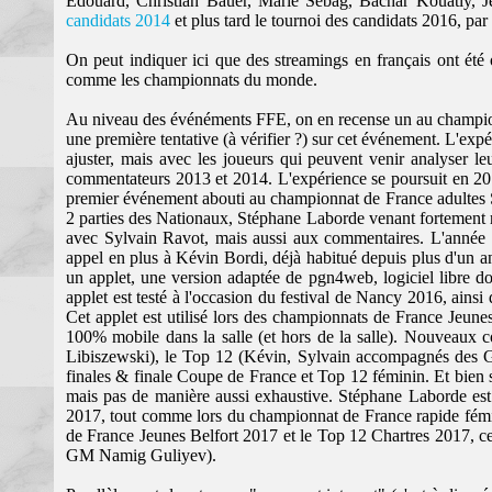
Edouard, Christian Bauer, Marie Sebag, Bachar Kouatly, Je
candidats 2014
et plus tard le tournoi des candidats 2016, pa
On peut indiquer ici que des streamings en français ont été
comme les championnats du monde.
Au niveau des événéments FFE, on en recense un au champio
une première tentative (à vérifier ?) sur cet événement. L'exp
ajuster, mais avec les joueurs qui peuvent venir analyser le
commentateurs 2013 et 2014. L'expérience se poursuit en 201
premier événement abouti au championnat de France adultes St
2 parties des Nationaux, Stéphane Laborde venant fortement ren
avec Sylvain Ravot, mais aussi aux commentaires. L'année 20
appel en plus à Kévin Bordi, déjà habitué depuis plus d'un a
un applet, une version adaptée de pgn4web, logiciel libre do
applet est testé à l'occasion du festival de Nancy 2016, ains
Cet applet est utilisé lors des championnats de France Jeun
100% mobile dans la salle (et hors de la salle). Nouveaux
Libiszewski), le Top 12 (Kévin, Sylvain accompagnés des
finales & finale Coupe de France et Top 12 féminin. Et bien
mais pas de manière aussi exhaustive. Stéphane Laborde est 
2017, tout comme lors du championnat de France rapide fémi
de France Jeunes Belfort 2017 et le Top 12 Chartres 2017, c
GM Namig Guliyev).